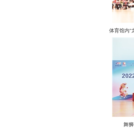
体育馆内“
舞狮