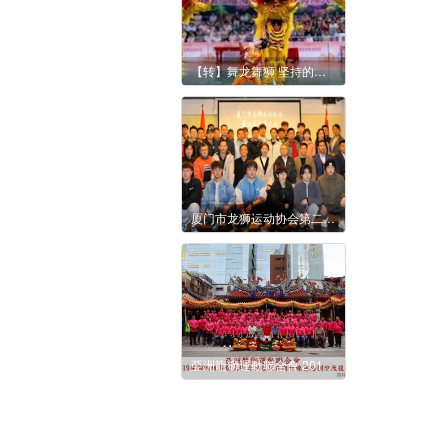
【转】舞龙舞狮 坚持的力量--吴泽荣
厦门市龙狮运动协会第二次会员大会 暨第二届理事会换届大会胜利召开
亞洲龍獅運動聯合會 2019年國際級舞龍南獅北獅裁判員與教練員培訓班及復訓