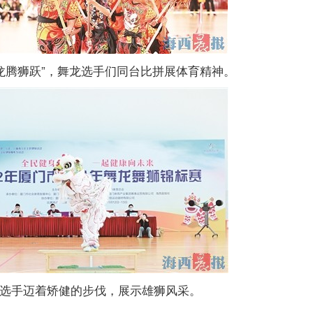
龙腾狮跃”，舞龙选手们同台比拼展体育精神。
选手迈着矫健的步伐，展示雄狮风采。