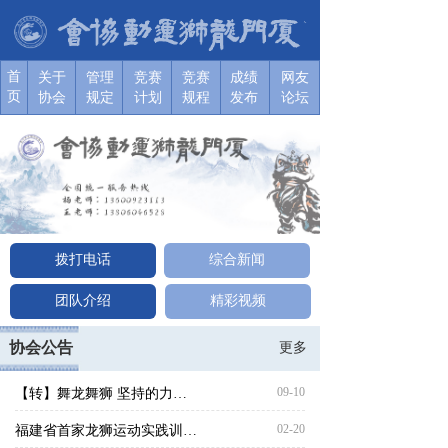
首
关于协
关于协
关于协
关于协
关于协
关于协
关于
管理
竞赛
竞赛
成绩
网友
页
会
会
会
会
会
会
协会
规定
计划
规程
发布
论坛
拨打电话
综合新闻
团队介绍
精彩视频
协会公告
更多
09-10
【转】舞龙舞狮 坚持的力量--吴泽荣
02-20
福建省首家龙狮运动实践训练基地在厦门市同安区祥桥社区居民委员会正式揭牌成立！