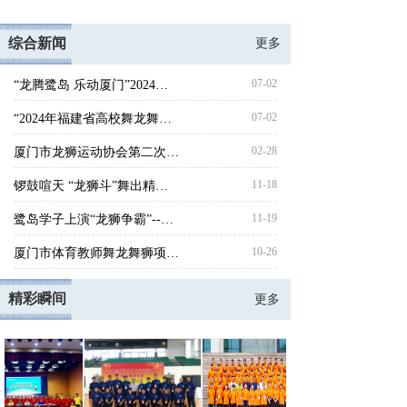
综合新闻
更多
07-02
“龙腾鹭岛 乐动厦门”2024年厦门市青少年舞龙舞狮锦标赛圆满收官
07-02
“2024年福建省高校舞龙舞狮教练员、裁判员培训班”成功举办！
02-28
厦门市龙狮运动协会第二次会员大会 暨第二届理事会换届大会胜利召开
11-18
锣鼓喧天 “龙狮斗”舞出精气神 ——2022 年厦门市青少年舞龙舞狮锦标赛
11-19
鹭岛学子上演“龙狮争霸”--2020年厦门市青少年舞龙舞狮锦标赛
10-26
厦门市体育教师舞龙舞狮项目培训班开班
精彩瞬间
更多