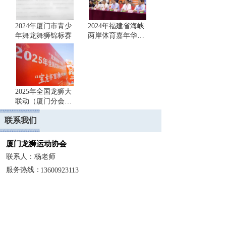
2024年厦门市青少
2024年福建省海峡
年舞龙舞狮锦标赛
两岸体育嘉年华漳
平市第二届海峡两
岸暨港澳地区舞龙
舞狮大赛
2025年全国龙狮大
联动（厦门分会
场）“宝龙杯”厦门
联系我们
狮王争霸赛圆满收
官！
厦门龙狮运动协会
联系人：杨老师
服务热线：
13600923113 
地址：厦门市集美区凤林中路48号（汉米舞蹈）
系统异常