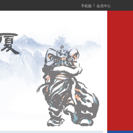
手机版
会员中心