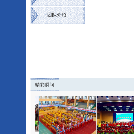
团队介绍
精彩瞬间