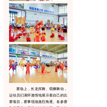
赛场上，长龙挥舞、萌狮舞动，
运动员们满怀激情地展示着自己的比
赛项目，赛事现场激烈角逐。各参赛