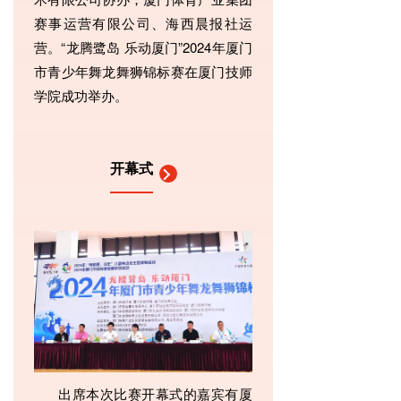
赛事运营有限公司、海西晨报社运
营。“龙腾鹭岛 乐动厦门”2024年厦门
市青少年舞龙舞狮锦标赛在厦门技师
学院成功举办。
开幕式
出席本次比赛开幕式的嘉宾有厦